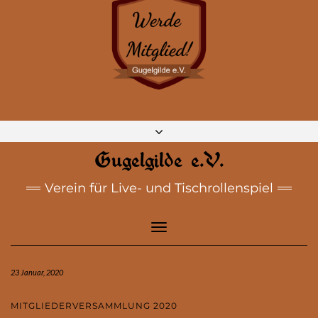
DISCORD
MASTODON
BLUESKY
INSTAGRAM
FACEBOOK
E-MAIL
Gugelgilde e.V.
Verein für Live- und Tischrollenspiel
Toggle
Navigation
23 Januar, 2020
MITGLIEDERVERSAMMLUNG 2020