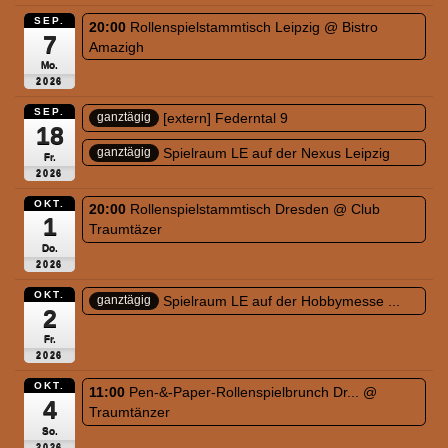
SEP.
20:00
Rollenspielstammtisch Leipzig
@ Bistro
7
Amazigh
Mo.
2026
SEP.
[extern] Federntal 9
ganztägig
18
Spielraum LE auf der Nexus Leipzig
ganztägig
Fr.
2026
OKT.
20:00
Rollenspielstammtisch Dresden
@ Club
1
Traumtäzer
Do.
2026
OKT.
Spielraum LE auf der Hobbymesse ...
ganztägig
2
Fr.
2026
OKT.
11:00
Pen-&-Paper-Rollenspielbrunch Dr...
@
4
Traumtänzer
So.
2026