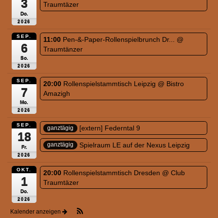
3
Traumtäzer
Do.
2026
SEP.
11:00
Pen-&-Paper-Rollenspielbrunch Dr...
@
6
Traumtänzer
So.
2026
SEP.
20:00
Rollenspielstammtisch Leipzig
@ Bistro
7
Amazigh
Mo.
2026
SEP.
[extern] Federntal 9
ganztägig
18
Spielraum LE auf der Nexus Leipzig
ganztägig
Fr.
2026
OKT.
20:00
Rollenspielstammtisch Dresden
@ Club
1
Traumtäzer
Do.
2026
Kalender anzeigen