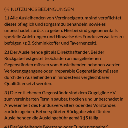
§4 NUTZUNGSBEDINGUNGEN
1.) Alle Ausleihenden von Vereinseigentum sind verpflichtet,
dieses pfleglich und sorgsam zu behandeln, sowie es
unbeschadet zurück zu geben. Hierbei sind gegebenenfalls
spezielle Anleitungen und Hinweise des Fundusverwalters zu
befolgen. (z.B. Schminkkoffer und Tavernenzelt).
2.) Der Ausleihende gilt als Direkthaftender. Bei der
Rückgabe festgestellte Schäden an ausgeliehenen
Gegenständen müssen vom Ausleihenden behoben werden.
Verlorengegangene oder irreparable Gegenstände müssen
durch den Ausleihenden in mindestens vergleichbarer
Qualität ersetzt werden.
3.) Die entliehenen Gegenstände sind dem Gugelgilde e.V.
zum vereinbarten Termin sauber, trocken und unbeschadet in
Anwesenheit des Fundusverwalters oder des Vorstandes
zurückzugeben. Bei verspäteter Rückgabe wird für den
Ausleihenden die Ausleihgebühr gemäß §5 fällig.
4.) Der Verleihende (Vorstand oder Fundusverwalter)