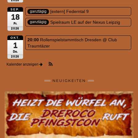
2026
SEP.
[extern] Federntal 9
ganztägig
18
Spielraum LE auf der Nexus Leipzig
ganztägig
Fr.
2026
OKT.
20:00
Rollenspielstammtisch Dresden
@ Club
1
Traumtäzer
Do.
2026
Kalender anzeigen
NEUIGKEITEN