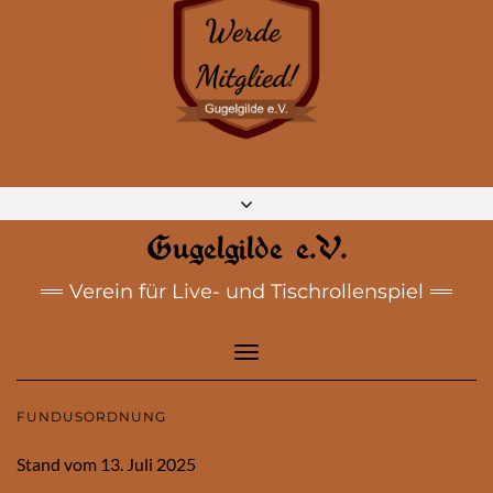
DISCORD
MASTODON
BLUESKY
INSTAGRAM
FACEBOOK
E-MAIL
Gugelgilde e.V.
Verein für Live- und Tischrollenspiel
Toggle
Navigation
FUNDUSORDNUNG
Stand vom 13. Juli 2025