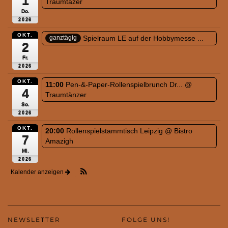
1
Traumtäzer
Do.
2026
OKT.
Spielraum LE auf der Hobbymesse ...
ganztägig
2
Fr.
2026
OKT.
11:00
Pen-&-Paper-Rollenspielbrunch Dr...
@
4
Traumtänzer
So.
2026
OKT.
20:00
Rollenspielstammtisch Leipzig
@ Bistro
7
Amazigh
Mi.
2026
Kalender anzeigen
NEWSLETTER
FOLGE UNS!