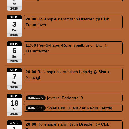
Fr.
2026
SEP.
20:00
Rollenspielstammtisch Dresden
@ Club
3
Traumtäzer
Do.
2026
SEP.
11:00
Pen-&-Paper-Rollenspielbrunch Dr...
@
6
Traumtänzer
So.
2026
SEP.
20:00
Rollenspielstammtisch Leipzig
@ Bistro
7
Amazigh
Mo.
2026
SEP.
[extern] Federntal 9
ganztägig
18
Spielraum LE auf der Nexus Leipzig
ganztägig
Fr.
2026
OKT.
20:00
Rollenspielstammtisch Dresden
@ Club