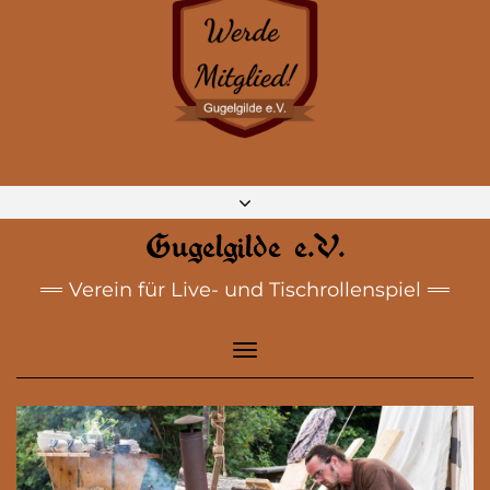
DISCORD
MASTODON
BLUESKY
INSTAGRAM
FACEBOOK
E-MAIL
Gugelgilde e.V.
Verein für Live- und Tischrollenspiel
Toggle
Navigation