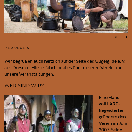
DER VEREIN
Wir begrüßen euch herzlich auf der Seite des Gugelgilde e. V.
aus Dresden. Hier erfahrt ihr alles über unseren Verein und
unsere Veranstaltungen.
WER SIND WIR?
Eine Hand
voll LARP-
Begeisterter
gründete den
Verein im Juni
2007. Seine