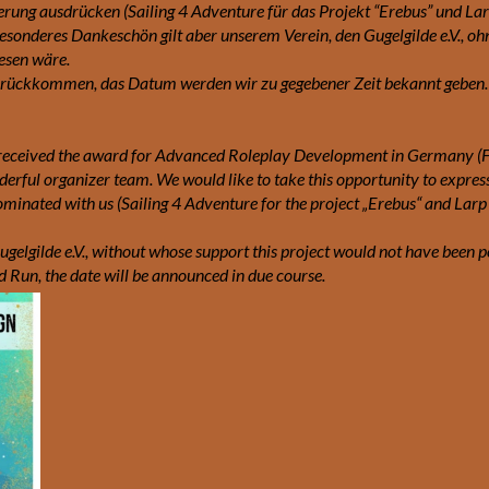
ung ausdrücken (Sailing 4 Adventure für das Projekt “Erebus” und La
sonderes Dankeschön gilt aber unserem Verein, den Gugelgilde e.V., oh
esen wäre.
 zurückkommen, das Datum werden wir zu gegebener Zeit bekannt geben.
 received the award for Advanced Roleplay Development in Germany (
erful organizer team. We would like to take this opportunity to expres
ominated with us (Sailing 4 Adventure for the project „Erebus“ and Larp
ugelgilde e.V., without whose support this project would not have been p
d Run, the date will be announced in due course.