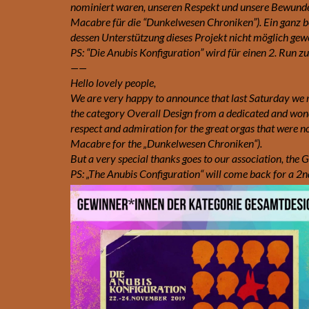
nominiert waren, unseren Respekt und unsere Bewunder
Macabre für die “Dunkelwesen Chroniken”). Ein ganz be
dessen Unterstützung dieses Projekt nicht möglich gew
PS: “Die Anubis Konfiguration” wird für einen 2. Run
——
Hello lovely people,
We are very happy to announce that last Saturday we
the category Overall Design from a dedicated and wond
respect and admiration for the great orgas that were n
Macabre for the „Dunkelwesen Chroniken“).
But a very special thanks goes to our association, the G
PS: „The Anubis Configuration“ will come back for a 2n