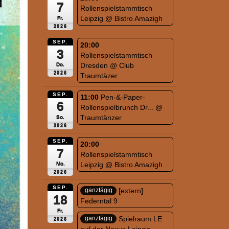
7
Rollenspielstammtisch
Leipzig
@ Bistro Amazigh
Fr.
2026
SEP.
20:00
3
Rollenspielstammtisch
Dresden
@ Club
Do.
2026
Traumtäzer
SEP.
11:00
Pen-&-Paper-
6
Rollenspielbrunch Dr...
@
Traumtänzer
So.
2026
SEP.
20:00
7
Rollenspielstammtisch
Leipzig
@ Bistro Amazigh
Mo.
2026
SEP.
[extern]
ganztägig
18
Federntal 9
Fr.
Spielraum LE
ganztägig
2026
auf der Nexus Leipzig