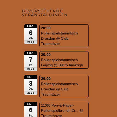
BEVORSTEHENDE
VERANSTALTUNGEN
AUG.
20:00
6
Rollenspielstammtisch
Dresden
@ Club
Do.
2026
Traumtäzer
AUG.
20:00
7
Rollenspielstammtisch
Leipzig
@ Bistro Amazigh
Fr.
2026
SEP.
20:00
3
Rollenspielstammtisch
Dresden
@ Club
Do.
2026
Traumtäzer
SEP.
11:00
Pen-&-Paper-
6
Rollenspielbrunch Dr...
@
Traumtänzer
So.