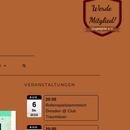
S
VERANSTALTUNGEN
AUG.
20:00
6
Rollenspielstammtisch
Dresden
@ Club
Do.
2026
Traumtäzer
AUG.
20:00