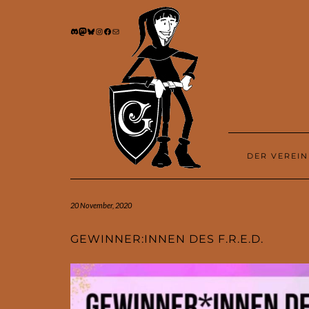
DISCORD
MASTODON
BLUESKY
INSTAGRAM
FACEBOOK
E-MAIL
DER VEREI
20 November, 2020
GEWINNER:INNEN DES F.R.E.D.