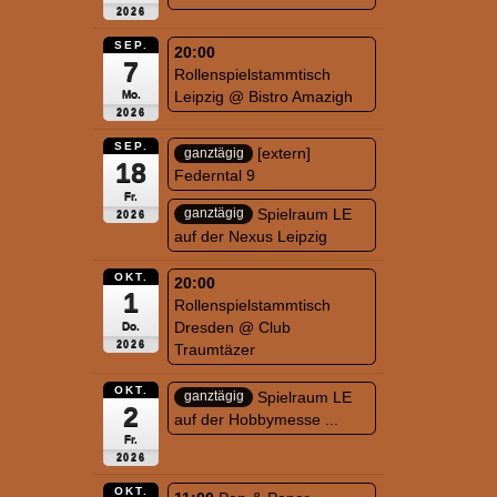
2026
SEP.
20:00
7
Rollenspielstammtisch
Leipzig
@ Bistro Amazigh
Mo.
2026
SEP.
[extern]
ganztägig
18
Federntal 9
Fr.
Spielraum LE
ganztägig
2026
auf der Nexus Leipzig
OKT.
20:00
1
Rollenspielstammtisch
Dresden
@ Club
Do.
2026
Traumtäzer
OKT.
Spielraum LE
ganztägig
2
auf der Hobbymesse ...
Fr.
2026
OKT.