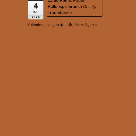
11:00
Pen-&-Paper-
4
Rollenspielbrunch Dr...
@
Traumtänzer
So.
2026
Kalender anzeigen
Hinzufügen