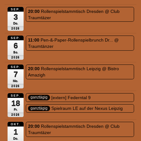
SEP.
20:00
Rollenspielstammtisch Dresden
@ Club
3
Traumtäzer
Do.
2026
SEP.
11:00
Pen-&-Paper-Rollenspielbrunch Dr...
@
6
Traumtänzer
So.
2026
SEP.
20:00
Rollenspielstammtisch Leipzig
@ Bistro
7
Amazigh
Mo.
2026
SEP.
[extern] Federntal 9
ganztägig
18
Spielraum LE auf der Nexus Leipzig
ganztägig
Fr.
2026
OKT.
20:00
Rollenspielstammtisch Dresden
@ Club
1
Traumtäzer
Do.