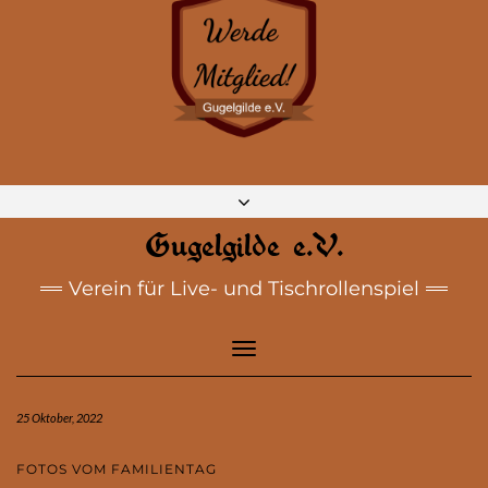
DISCORD
MASTODON
BLUESKY
INSTAGRAM
FACEBOOK
E-MAIL
Gugelgilde e.V.
Verein für Live- und Tischrollenspiel
Toggle
Navigation
25 Oktober, 2022
FOTOS VOM FAMILIENTAG