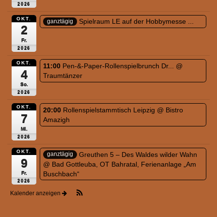
2026
OKT.
Spielraum LE auf der Hobbymesse ...
ganztägig
2
Fr.
2026
OKT.
11:00
Pen-&-Paper-Rollenspielbrunch Dr...
@
4
Traumtänzer
So.
2026
OKT.
20:00
Rollenspielstammtisch Leipzig
@ Bistro
7
Amazigh
Mi.
2026
OKT.
Greuthen 5 – Des Waldes wilder Wahn
ganztägig
9
@ Bad Gottleuba, OT Bahratal, Ferienanlage „Am
Buschbach“
Fr.
2026
Kalender anzeigen