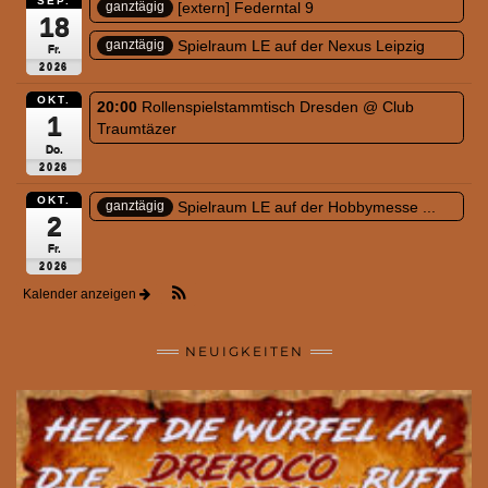
SEP.
[extern] Federntal 9
ganztägig
18
Spielraum LE auf der Nexus Leipzig
ganztägig
Fr.
2026
OKT.
20:00
Rollenspielstammtisch Dresden
@ Club
1
Traumtäzer
Do.
2026
OKT.
Spielraum LE auf der Hobbymesse ...
ganztägig
2
Fr.
2026
Kalender anzeigen
NEUIGKEITEN