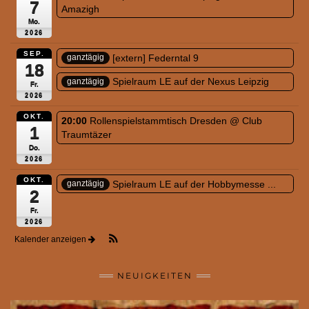
7
Amazigh
Mo.
2026
SEP.
[extern] Federntal 9
ganztägig
18
Spielraum LE auf der Nexus Leipzig
ganztägig
Fr.
2026
OKT.
20:00
Rollenspielstammtisch Dresden
@ Club
1
Traumtäzer
Do.
2026
OKT.
Spielraum LE auf der Hobbymesse ...
ganztägig
2
Fr.
2026
Kalender anzeigen
NEUIGKEITEN