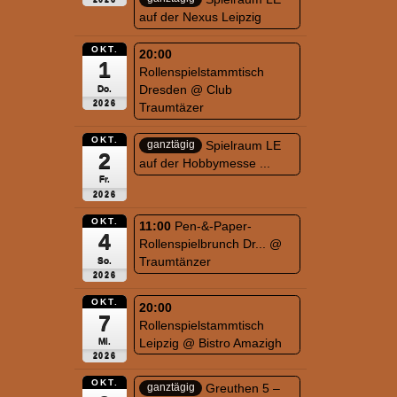
auf der Nexus Leipzig
OKT.
20:00
1
Rollenspielstammtisch
Dresden
@ Club
Do.
2026
Traumtäzer
OKT.
Spielraum LE
ganztägig
2
auf der Hobbymesse ...
Fr.
2026
OKT.
11:00
Pen-&-Paper-
4
Rollenspielbrunch Dr...
@
Traumtänzer
So.
2026
OKT.
20:00
7
Rollenspielstammtisch
Leipzig
@ Bistro Amazigh
Mi.
2026
OKT.
Greuthen 5 –
ganztägig