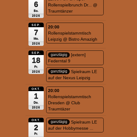
6
Rollenspielbrunch Dr...
@
Traumtänzer
So.
2026
SEP.
20:00
7
Rollenspielstammtisch
Leipzig
@ Bistro Amazigh
Mo.
2026
SEP.
[extern]
ganztägig
18
Federntal 9
Fr.
Spielraum LE
ganztägig
2026
auf der Nexus Leipzig
OKT.
20:00
1
Rollenspielstammtisch
Dresden
@ Club
Do.
2026
Traumtäzer
OKT.
Spielraum LE
ganztägig
2
auf der Hobbymesse ...
Fr.