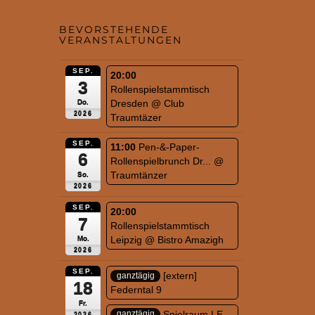
BEVORSTEHENDE
VERANSTALTUNGEN
SEP.
20:00
3
Rollenspielstammtisch
Dresden
@ Club
Do.
2026
Traumtäzer
SEP.
11:00
Pen-&-Paper-
6
Rollenspielbrunch Dr...
@
Traumtänzer
So.
2026
SEP.
20:00
7
Rollenspielstammtisch
Leipzig
@ Bistro Amazigh
Mo.
2026
SEP.
[extern]
ganztägig
18
Federntal 9
Fr.
Spielraum LE
ganztägig
2026