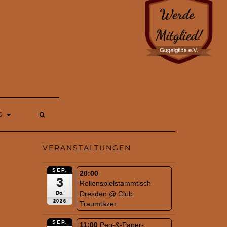
S
VERANSTALTUNGEN
SEP.
20:00
3
Rollenspielstammtisch
Dresden
@ Club
Do.
2026
Traumtäzer
SEP.
11:00
Pen-&-Paper-