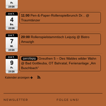
Fr.
2026
OKT.
11:00
Pen-&-Paper-Rollenspielbrunch Dr...
@
4
Traumtänzer
So.
2026
OKT.
20:00
Rollenspielstammtisch Leipzig
@ Bistro
7
Amazigh
Mi.
2026
OKT.
Greuthen 5 – Des Waldes wilder Wahn
ganztägig
9
@ Bad Gottleuba, OT Bahratal, Ferienanlage „Am
Buschbach“
Fr.
2026
Kalender anzeigen
NEWSLETTER
FOLGE UNS!