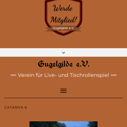
DISCORD
MASTODON
BLUESKY
INSTAGRAM
FACEBOOK
E-MAIL
Gugelgilde e.V.
Verein für Live- und Tischrollenspiel
Toggle
Navigation
CATANYA 6