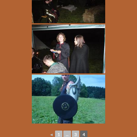
◄
1
...
3
4