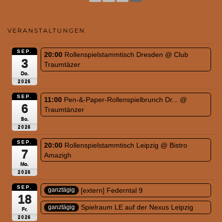
VERANSTALTUNGEN
SEP.
20:00
Rollenspielstammtisch Dresden
@ Club
3
Traumtäzer
Do.
2026
SEP.
11:00
Pen-&-Paper-Rollenspielbrunch Dr...
@
6
Traumtänzer
So.
2026
SEP.
20:00
Rollenspielstammtisch Leipzig
@ Bistro
7
Amazigh
Mo.
2026
SEP.
[extern] Federntal 9
ganztägig
18
Spielraum LE auf der Nexus Leipzig
ganztägig
Fr.
2026