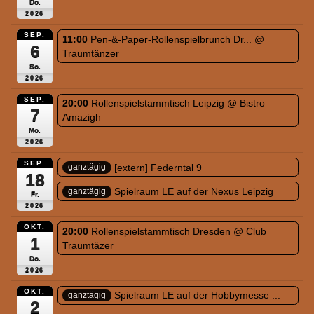
Do.
2026
SEP.
11:00
Pen-&-Paper-Rollenspielbrunch Dr...
@
6
Traumtänzer
So.
2026
SEP.
20:00
Rollenspielstammtisch Leipzig
@ Bistro
7
Amazigh
Mo.
2026
SEP.
[extern] Federntal 9
ganztägig
18
Spielraum LE auf der Nexus Leipzig
ganztägig
Fr.
2026
OKT.
20:00
Rollenspielstammtisch Dresden
@ Club
1
Traumtäzer
Do.
2026
OKT.
Spielraum LE auf der Hobbymesse ...
ganztägig
2