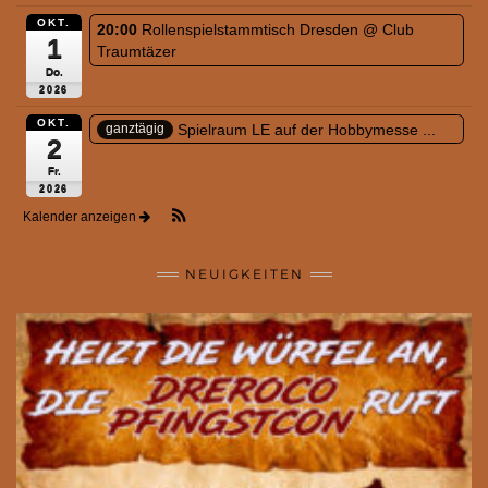
OKT.
20:00
Rollenspielstammtisch Dresden
@ Club
1
Traumtäzer
Do.
2026
OKT.
Spielraum LE auf der Hobbymesse ...
ganztägig
2
Fr.
2026
Kalender anzeigen
NEUIGKEITEN