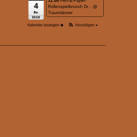
11:00
Pen-&-Paper-
4
Rollenspielbrunch Dr...
@
Traumtänzer
So.
2026
Kalender anzeigen
Hinzufügen