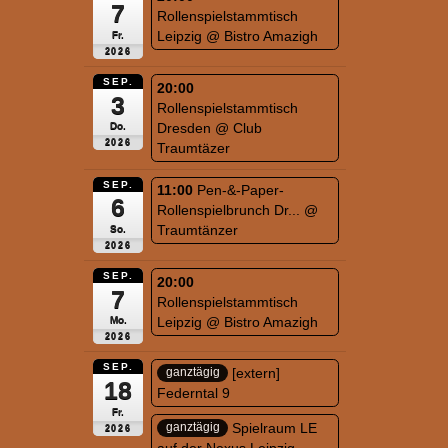
7
Rollenspielstammtisch
Leipzig
@ Bistro Amazigh
Fr.
2026
SEP.
20:00
3
Rollenspielstammtisch
Dresden
@ Club
Do.
2026
Traumtäzer
SEP.
11:00
Pen-&-Paper-
6
Rollenspielbrunch Dr...
@
Traumtänzer
So.
2026
SEP.
20:00
7
Rollenspielstammtisch
Leipzig
@ Bistro Amazigh
Mo.
2026
SEP.
[extern]
ganztägig
18
Federntal 9
Fr.
Spielraum LE
ganztägig
2026
auf der Nexus Leipzig