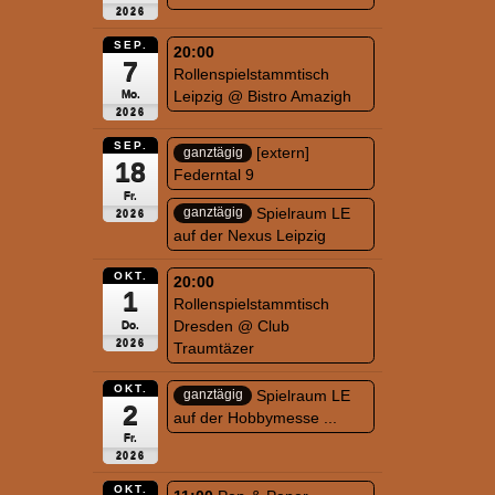
2026
SEP.
20:00
7
Rollenspielstammtisch
Leipzig
@ Bistro Amazigh
Mo.
2026
SEP.
[extern]
ganztägig
18
Federntal 9
Fr.
Spielraum LE
ganztägig
2026
auf der Nexus Leipzig
OKT.
20:00
1
Rollenspielstammtisch
Dresden
@ Club
Do.
2026
Traumtäzer
OKT.
Spielraum LE
ganztägig
2
auf der Hobbymesse ...
Fr.
2026
OKT.