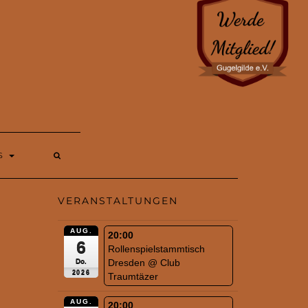
S
VERANSTALTUNGEN
AUG.
20:00
6
Rollenspielstammtisch
Dresden
@ Club
Do.
2026
Traumtäzer
AUG.
20:00