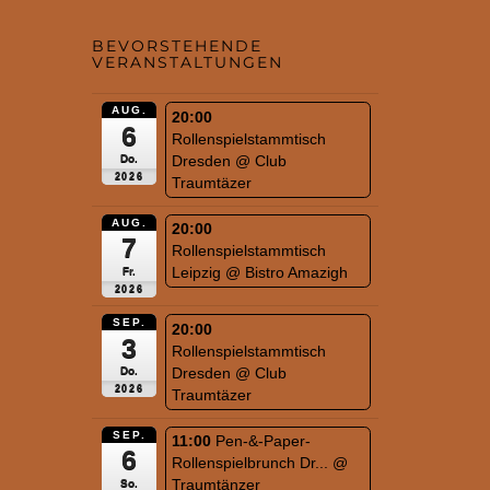
BEVORSTEHENDE
VERANSTALTUNGEN
AUG.
20:00
6
Rollenspielstammtisch
Dresden
@ Club
Do.
2026
Traumtäzer
AUG.
20:00
7
Rollenspielstammtisch
Leipzig
@ Bistro Amazigh
Fr.
2026
SEP.
20:00
3
Rollenspielstammtisch
Dresden
@ Club
Do.
2026
Traumtäzer
SEP.
11:00
Pen-&-Paper-
6
Rollenspielbrunch Dr...
@
Traumtänzer
So.