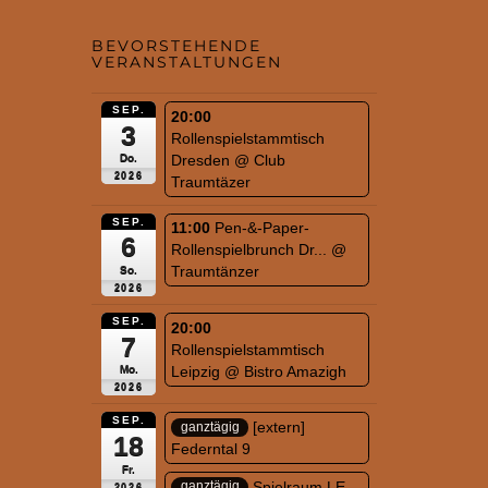
BEVORSTEHENDE
VERANSTALTUNGEN
SEP.
20:00
3
Rollenspielstammtisch
Dresden
@ Club
Do.
2026
Traumtäzer
SEP.
11:00
Pen-&-Paper-
6
Rollenspielbrunch Dr...
@
Traumtänzer
So.
2026
SEP.
20:00
7
Rollenspielstammtisch
Leipzig
@ Bistro Amazigh
Mo.
2026
SEP.
[extern]
ganztägig
18
Federntal 9
Fr.
Spielraum LE
ganztägig
2026