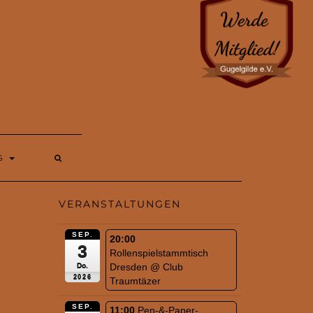
S
VERANSTALTUNGEN
SEP.
20:00
3
Rollenspielstammtisch
Dresden
@ Club
Do.
2026
Traumtäzer
SEP.
11:00
Pen-&-Paper-