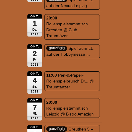
auf der Nexus Leipzig
OKT.
20:00
1
Rollenspielstammtisch
Dresden
@ Club
Do.
2026
Traumtäzer
OKT.
Spielraum LE
ganztägig
2
auf der Hobbymesse ...
Fr.
2026
OKT.
11:00
Pen-&-Paper-
4
Rollenspielbrunch Dr...
@
Traumtänzer
So.
2026
OKT.
20:00
7
Rollenspielstammtisch
Leipzig
@ Bistro Amazigh
Mi.
2026
OKT.
Greuthen 5 –
ganztägig