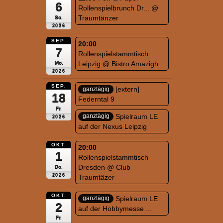
6
Rollenspielbrunch Dr...
@
Traumtänzer
So.
2026
SEP.
20:00
7
Rollenspielstammtisch
Leipzig
@ Bistro Amazigh
Mo.
2026
SEP.
[extern]
ganztägig
18
Federntal 9
Fr.
Spielraum LE
ganztägig
2026
auf der Nexus Leipzig
OKT.
20:00
1
Rollenspielstammtisch
Dresden
@ Club
Do.
2026
Traumtäzer
OKT.
Spielraum LE
ganztägig
2
auf der Hobbymesse ...
Fr.