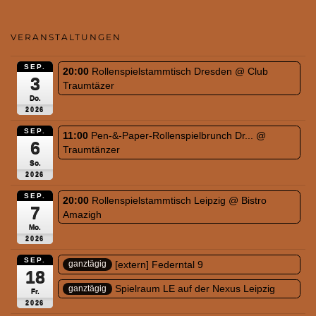
VERANSTALTUNGEN
SEP.
20:00
Rollenspielstammtisch Dresden
@ Club
3
Traumtäzer
Do.
2026
SEP.
11:00
Pen-&-Paper-Rollenspielbrunch Dr...
@
6
Traumtänzer
So.
2026
SEP.
20:00
Rollenspielstammtisch Leipzig
@ Bistro
7
Amazigh
Mo.
2026
SEP.
[extern] Federntal 9
ganztägig
18
Spielraum LE auf der Nexus Leipzig
ganztägig
Fr.
2026