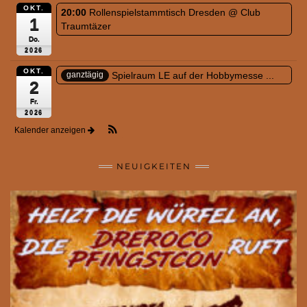
OKT.
20:00
Rollenspielstammtisch Dresden
@ Club
1
Traumtäzer
Do.
2026
OKT.
Spielraum LE auf der Hobbymesse ...
ganztägig
2
Fr.
2026
Kalender anzeigen
NEUIGKEITEN