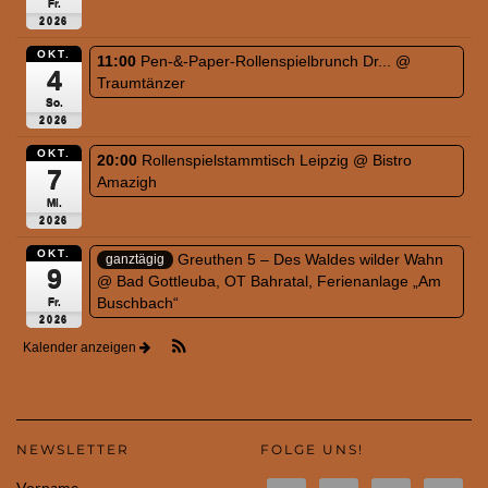
Fr.
2026
OKT.
11:00
Pen-&-Paper-Rollenspielbrunch Dr...
@
4
Traumtänzer
So.
2026
OKT.
20:00
Rollenspielstammtisch Leipzig
@ Bistro
7
Amazigh
Mi.
2026
OKT.
Greuthen 5 – Des Waldes wilder Wahn
ganztägig
9
@ Bad Gottleuba, OT Bahratal, Ferienanlage „Am
Buschbach“
Fr.
2026
Kalender anzeigen
NEWSLETTER
FOLGE UNS!
Vorname