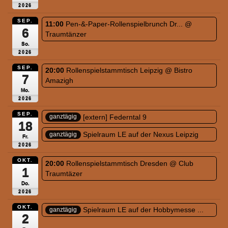
2026
SEP.
11:00
Pen-&-Paper-Rollenspielbrunch Dr...
@
6
Traumtänzer
So.
2026
SEP.
20:00
Rollenspielstammtisch Leipzig
@ Bistro
7
Amazigh
Mo.
2026
SEP.
[extern] Federntal 9
ganztägig
18
Spielraum LE auf der Nexus Leipzig
ganztägig
Fr.
2026
OKT.
20:00
Rollenspielstammtisch Dresden
@ Club
1
Traumtäzer
Do.
2026
OKT.
Spielraum LE auf der Hobbymesse ...
ganztägig
2