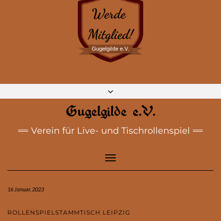
DISCORD
MASTODON
BLUESKY
INSTAGRAM
FACEBOOK
E-MAIL
Gugelgilde e.V.
Verein für Live- und Tischrollenspiel
Toggle
Navigation
16 Januar, 2023
ROLLENSPIELSTAMMTISCH LEIPZIG