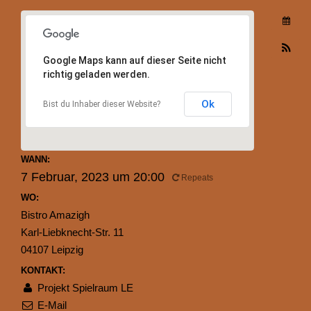
Google Maps kann auf dieser Seite nicht
richtig geladen werden.
Ok
Bist du Inhaber dieser Website?
WANN:
7 Februar, 2023 um 20:00
Repeats
WO:
Bistro Amazigh
Karl-Liebknecht-Str. 11
04107 Leipzig
KONTAKT:
Projekt Spielraum LE
E-Mail