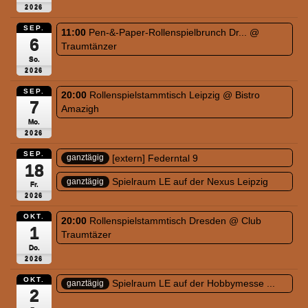
2026
SEP.
11:00
Pen-&-Paper-Rollenspielbrunch Dr...
@
6
Traumtänzer
So.
2026
SEP.
20:00
Rollenspielstammtisch Leipzig
@ Bistro
7
Amazigh
Mo.
2026
SEP.
[extern] Federntal 9
ganztägig
18
Spielraum LE auf der Nexus Leipzig
ganztägig
Fr.
2026
OKT.
20:00
Rollenspielstammtisch Dresden
@ Club
1
Traumtäzer
Do.
2026
OKT.
Spielraum LE auf der Hobbymesse ...
ganztägig
2