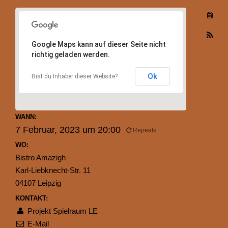
Google Maps kann auf dieser Seite nicht
richtig geladen werden.
Ok
Bist du Inhaber dieser Website?
WANN:
7 Februar, 2023 um 20:00
Repeats
WO:
Bistro Amazigh
Karl-Liebknecht-Str. 11
04107 Leipzig
KONTAKT:
Projekt Spielraum LE
E-Mail