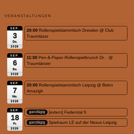
VERANSTALTUNGEN
SEP.
20:00
Rollenspielstammtisch Dresden
@ Club
3
Traumtäzer
Do.
2026
SEP.
11:00
Pen-&-Paper-Rollenspielbrunch Dr...
@
6
Traumtänzer
So.
2026
SEP.
20:00
Rollenspielstammtisch Leipzig
@ Bistro
7
Amazigh
Mo.
2026
SEP.
[extern] Federntal 9
ganztägig
18
Spielraum LE auf der Nexus Leipzig
ganztägig
Fr.
2026