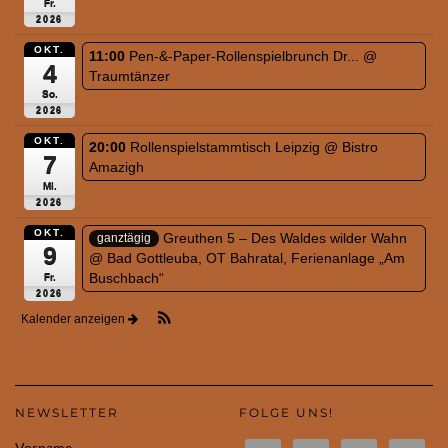
Fr.
2026
OKT.
11:00
Pen-&-Paper-Rollenspielbrunch Dr...
@
4
Traumtänzer
So.
2026
OKT.
20:00
Rollenspielstammtisch Leipzig
@ Bistro
7
Amazigh
Mi.
2026
OKT.
Greuthen 5 – Des Waldes wilder Wahn
ganztägig
9
@ Bad Gottleuba, OT Bahratal, Ferienanlage „Am
Buschbach“
Fr.
2026
Kalender anzeigen
NEWSLETTER
FOLGE UNS!
Vorname