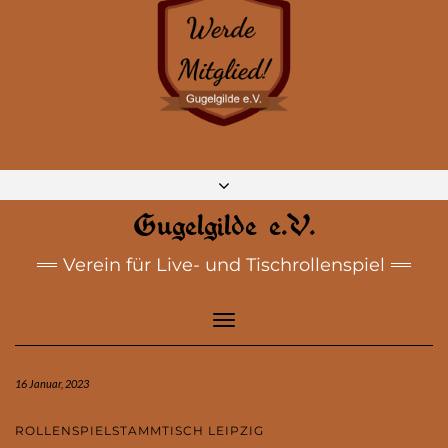
DISCORD
MASTODON
BLUESKY
INSTAGRAM
FACEBOOK
E-MAIL
Gugelgilde e.V.
Verein für Live- und Tischrollenspiel
Toggle
Navigation
16 Januar, 2023
ROLLENSPIELSTAMMTISCH LEIPZIG