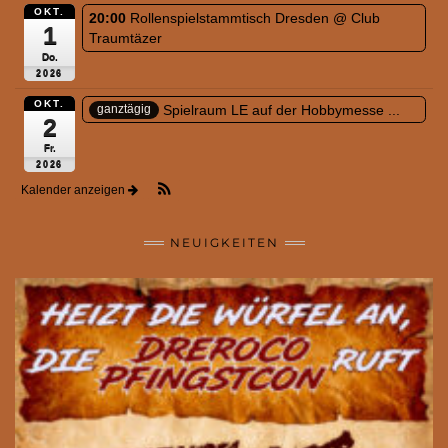
OKT.
20:00
Rollenspielstammtisch Dresden
@ Club
1
Traumtäzer
Do.
2026
OKT.
Spielraum LE auf der Hobbymesse ...
ganztägig
2
Fr.
2026
Kalender anzeigen
NEUIGKEITEN