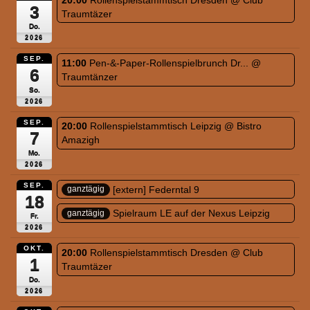
3
Traumtäzer
Do.
2026
SEP.
11:00
Pen-&-Paper-Rollenspielbrunch Dr...
@
6
Traumtänzer
So.
2026
SEP.
20:00
Rollenspielstammtisch Leipzig
@ Bistro
7
Amazigh
Mo.
2026
SEP.
[extern] Federntal 9
ganztägig
18
Spielraum LE auf der Nexus Leipzig
ganztägig
Fr.
2026
OKT.
20:00
Rollenspielstammtisch Dresden
@ Club
1
Traumtäzer
Do.
2026