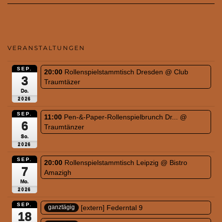
VERANSTALTUNGEN
SEP.
20:00
Rollenspielstammtisch Dresden
@ Club
3
Traumtäzer
Do.
2026
SEP.
11:00
Pen-&-Paper-Rollenspielbrunch Dr...
@
6
Traumtänzer
So.
2026
SEP.
20:00
Rollenspielstammtisch Leipzig
@ Bistro
7
Amazigh
Mo.
2026
SEP.
[extern] Federntal 9
ganztägig
18