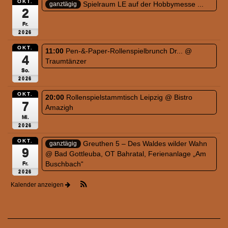
OKT.
Spielraum LE auf der Hobbymesse ...
ganztägig
2
Fr.
2026
OKT.
11:00
Pen-&-Paper-Rollenspielbrunch Dr...
@
4
Traumtänzer
So.
2026
OKT.
20:00
Rollenspielstammtisch Leipzig
@ Bistro
7
Amazigh
Mi.
2026
OKT.
Greuthen 5 – Des Waldes wilder Wahn
ganztägig
9
@ Bad Gottleuba, OT Bahratal, Ferienanlage „Am
Buschbach“
Fr.
2026
Kalender anzeigen