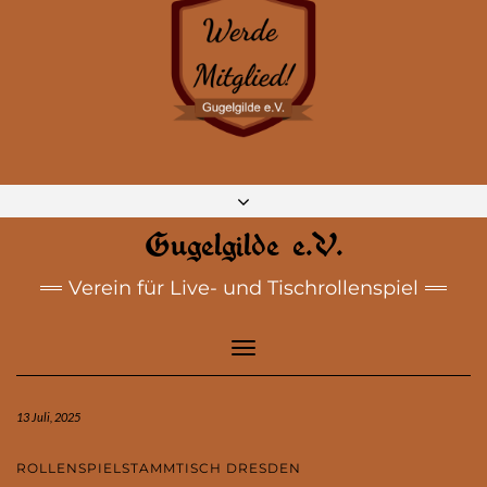
DISCORD
MASTODON
BLUESKY
INSTAGRAM
FACEBOOK
E-MAIL
Gugelgilde e.V.
Verein für Live- und Tischrollenspiel
Toggle
Navigation
13 Juli, 2025
ROLLENSPIELSTAMMTISCH DRESDEN