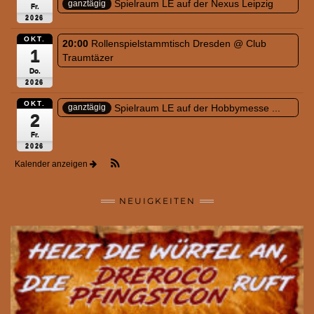
Spielraum LE auf der Nexus Leipzig
ganztägig
Fr.
2026
OKT.
20:00
Rollenspielstammtisch Dresden
@ Club
1
Traumtäzer
Do.
2026
OKT.
Spielraum LE auf der Hobbymesse ...
ganztägig
2
Fr.
2026
Kalender anzeigen
NEUIGKEITEN