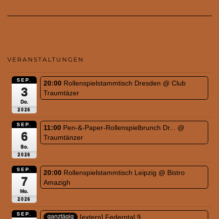
VERANSTALTUNGEN
SEP.
20:00
Rollenspielstammtisch Dresden
@ Club
3
Traumtäzer
Do.
2026
SEP.
11:00
Pen-&-Paper-Rollenspielbrunch Dr...
@
6
Traumtänzer
So.
2026
SEP.
20:00
Rollenspielstammtisch Leipzig
@ Bistro
7
Amazigh
Mo.
2026
SEP.
[extern] Federntal 9
ganztägig