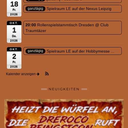
18
Spielraum LE auf der Nexus Leipzig
ganztägig
Fr.
2026
OKT.
20:00
Rollenspielstammtisch Dresden
@ Club
1
Traumtäzer
Do.
2026
OKT.
Spielraum LE auf der Hobbymesse ...
ganztägig
2
Fr.
2026
Kalender anzeigen
NEUIGKEITEN