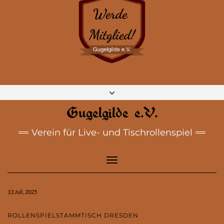
DISCORD
MASTODON
BLUESKY
INSTAGRAM
FACEBOOK
E-MAIL
Gugelgilde e.V.
Verein für Live- und Tischrollenspiel
Toggle
Navigation
13 Juli, 2025
ROLLENSPIELSTAMMTISCH DRESDEN