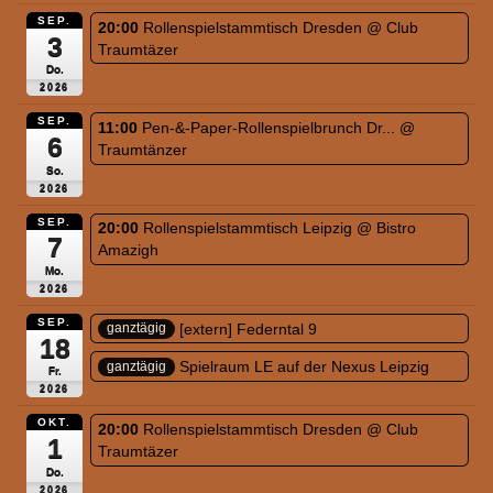
SEP.
20:00
Rollenspielstammtisch Dresden
@ Club
3
Traumtäzer
Do.
2026
SEP.
11:00
Pen-&-Paper-Rollenspielbrunch Dr...
@
6
Traumtänzer
So.
2026
SEP.
20:00
Rollenspielstammtisch Leipzig
@ Bistro
7
Amazigh
Mo.
2026
SEP.
[extern] Federntal 9
ganztägig
18
Spielraum LE auf der Nexus Leipzig
ganztägig
Fr.
2026
OKT.
20:00
Rollenspielstammtisch Dresden
@ Club
1
Traumtäzer
Do.
2026