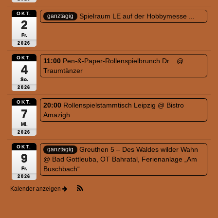
OKT.
Spielraum LE auf der Hobbymesse ...
ganztägig
2
Fr.
2026
OKT.
11:00
Pen-&-Paper-Rollenspielbrunch Dr...
@
4
Traumtänzer
So.
2026
OKT.
20:00
Rollenspielstammtisch Leipzig
@ Bistro
7
Amazigh
Mi.
2026
OKT.
Greuthen 5 – Des Waldes wilder Wahn
ganztägig
9
@ Bad Gottleuba, OT Bahratal, Ferienanlage „Am
Buschbach“
Fr.
2026
Kalender anzeigen